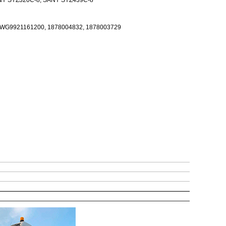
ANY SYZ320C‑8, SANY SYZ439C‑8
 WG9921161200, 1878004832, 1878003729