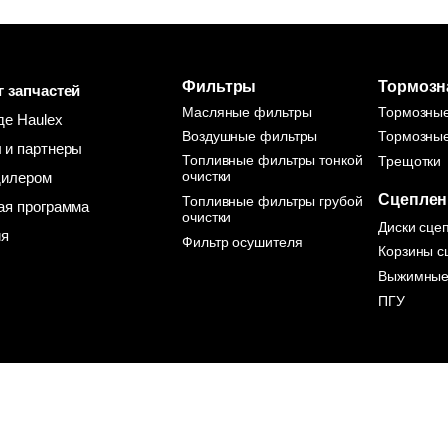
Фильтры
Тормозн
г запчастей
Масляные фильтры
Тормозны
де Haulex
Воздушные фильтры
Тормозные
 и партнеры
Топливные фильтры тонкой
Трещотки
очистки
дилером
Сцеплен
Топливные фильтры грубой
ая программа
очистки
Диски сце
ия
Фильтр осушителя
Корзины с
Выжимные
ПГУ