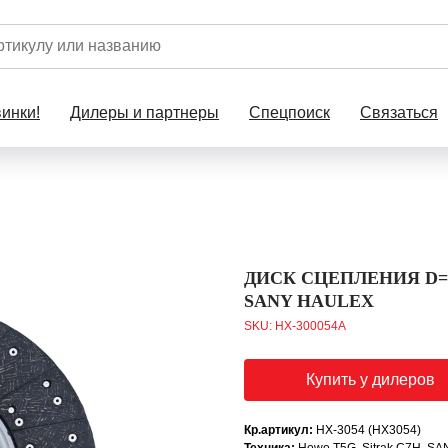
инки!
Дилеры и партнеры
Спецпоиск
Связаться
ДИСК СЦЕПЛЕНИЯ D=4
SANY HAULEX
SKU:
HX-300054A
Купить у дилеров
Кр.артикул:
HX-3054 (HX3054)