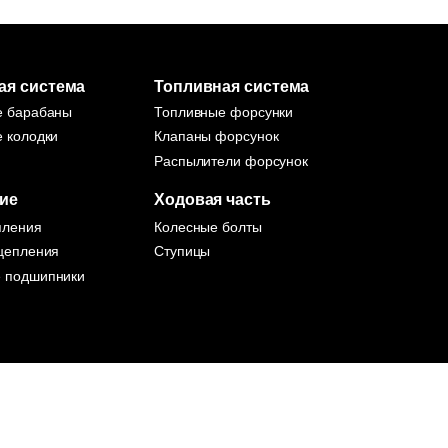
ая система
Топливная система
е барабаны
Топливные форсунки
 колодки
Клапаны форсунок
Распылители форсунок
ие
Ходовая часть
пления
Колесные болты
цепления
Ступицы
 подшипники