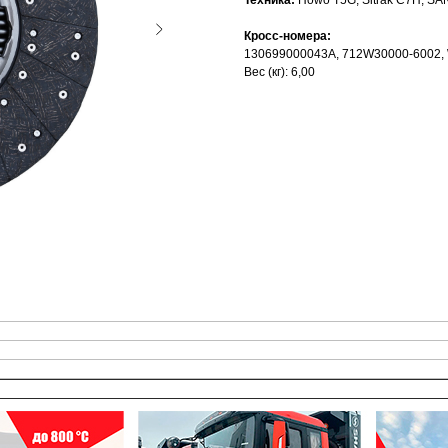
Техника:
Howo T5G, Sitrak C7H, S
Кросс-номера:
130699000043A, 712W30000-6002,
Вес (кг): 6,00