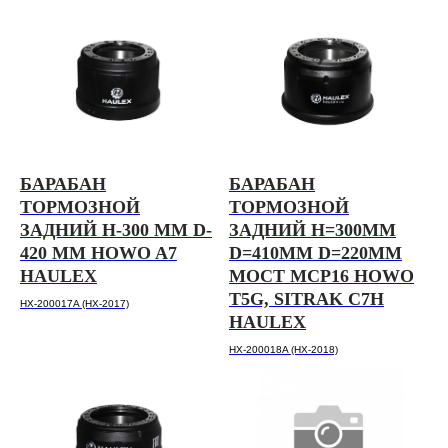
Стать дилером
Бонусная программа
Гарантия
Политика конфиденциальности
Согласие на обработку
персональных данных
БАРАБАН
БАРАБАН
Согласие на информационно-рекламную
ТОРМОЗНОЙ
ТОРМОЗНОЙ
рассылку
ЗАДНИЙ H-300 ММ D-
ЗАДНИЙ H=300ММ
420 ММ HOWO A7
D=410ММ D=220ММ
© 2026, HAULEX
HAULEX
МОСТ MCP16 HOWO
T5G, SITRAK C7H
HX-200017A (HX-2017)
HAULEX
HX-200018A (HX-2018)