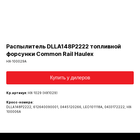
Распылитель DLLA148P2222 топливной
форсунки Common Rail Haulex
HX-100029A
Купить у дилеров
Кр.артикул:
HX-1029 (HX1029)
Кросс-номера:
DLLA148P2222, 612640090001, 0445120266, LEO101118A, 0433172222, HX-
100006A
Каталог запчастей
О бренде Haulex
Дилеры и партнеры