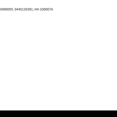
0090055, 0445120391, HX-100007A