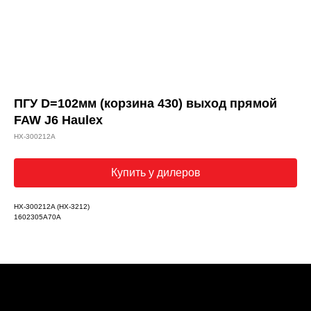
ПГУ D=102мм (корзина 430) выход прямой
FAW J6 Haulex
HX-300212A
Купить у дилеров
HX-300212A (HX-3212)
1602305A70A
Каталог запчастей
О бренде Haulex
Дилеры и партнеры
Стать дилером