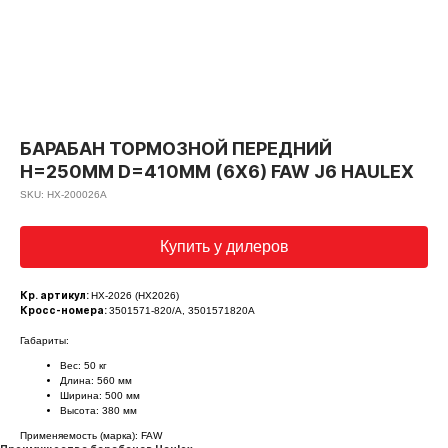
БАРАБАН ТОРМОЗНОЙ ПЕРЕДНИЙ
H=250ММ D=410ММ (6Х6) FAW J6 HAULEX
SKU:
HX-200026A
Купить у дилеров
Кр. артикул:
HX-2026 (HX2026)
Кросс-номера:
3501571-820/A, 3501571820A
Габариты:
Вес: 50 кг
Длина: 560 мм
Ширина: 500 мм
Высота: 380 мм
Применяемость (марка): FAW