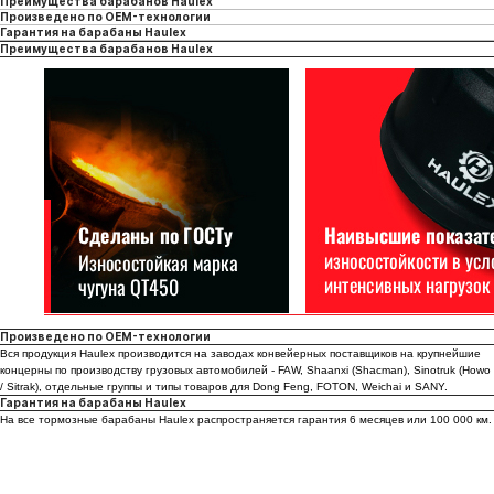
Преимущества барабанов Haulex
Произведено по OEM-технологии
Гарантия на барабаны Haulex
Преимущества барабанов Haulex
Каталог запчастей
О бренде Haulex
Произведено по OEM-технологии
Дилеры и партнеры
Вся продукция Haulex производится на заводах конвейерных поставщиков на крупнейшие
концерны по производству грузовых автомобилей - FAW, Shaanxi (Shacman), Sinotruk (Howo
Стать дилером
/ Sitrak), отдельные группы и типы товаров для Dong Feng, FOTON, Weichai и SANY.
Гарантия на барабаны Haulex
Бонусная программа
На все тормозные барабаны Haulex распространяется гарантия 6 месяцев или 100 000 км.
Гарантия