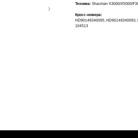
Техника:
Shacman X3000/X5000/F30
Кросс-номера:
HD90149340095, HD90149340093, H
104513