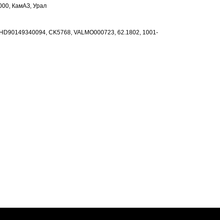
00, КамАЗ, Урал
D90149340094, CK5768, VALMO000723, 62.1802, 1001-