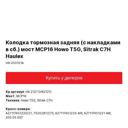
Колодка тормозная задняя (с накладками
в сб.) мост MCP16 Howo T5G, Sitrak C7H
Haulex
HX-200121A
Купить у дилеров
Кр.артикул:
HX-2121 (HX2121)
Мост:
MCP16
Техника:
Howo T5G, Sitrak C7H
Кросс-номера:
AZ7117451220/21, 70202872/73, AZ7117451220-MX, AZ7117451221-MX,
300.05.007
Каталог запчастей
О бренде Haulex