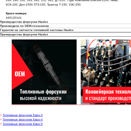
266, 290, 332, 333, 342, 352, 681, ДТ-120, 75ДК Комбайны Енисей-1200, Нива,
КСК-100, Дон-1500 ЛТЗ-150, Трактор Т-150, УЭС-250
Кросс-номера:
445120141
Преимущества форсунок Haulex
Произведено по OEM-технологии
Гарантия на запчасти топливной системы Haulex
Преимущества форсунок Haulex
>
Топливные форсунки Евро-3
>
Топливные форсунки Евро-4
Каталог запчастей
>
Топливные форсунки Евро-5
О бренде Haulex