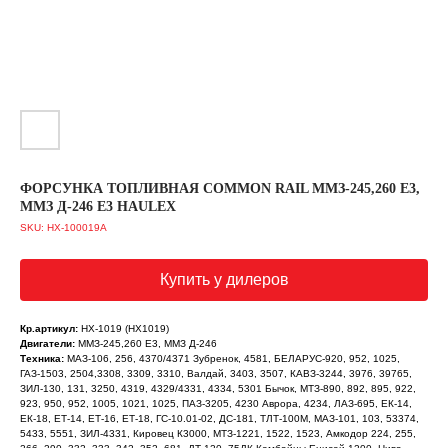
ФОРСУНКА ТОПЛИВНАЯ COMMON RAIL ММЗ-245,260 Е3,
ММЗ Д-246 E3 HAULEX
SKU:
HX-100019A
Купить у дилеров
Кр.артикул:
HX-1019 (HX1019)
Двигатели:
ММЗ-245,260 Е3, ММЗ Д-246
Техника:
МАЗ-106, 256, 4370/4371 Зубренок, 4581, БЕЛАРУС-920, 952, 1025,
ГАЗ-1503, 2504,3308, 3309, 3310, Валдай, 3403, 3507, КАВЗ-3244, 3976, 39765,
ЗИЛ-130, 131, 3250, 4319, 4329/4331, 4334, 5301 Бычок, МТЗ-890, 892, 895, 922,
923, 950, 952, 1005, 1021, 1025, ПАЗ-3205, 4230 Аврора, 4234, ЛАЗ-695, ЕК-14,
ЕК-18, ЕТ-14, ЕТ-16, ЕТ-18, ГС-10.01-02, ДС-181, ТЛТ-100М, МАЗ-101, 103, 53374,
5433, 5551, ЗИЛ-4331, Кировец К3000, МТЗ-1221, 1522, 1523, Амкодор 224, 255,