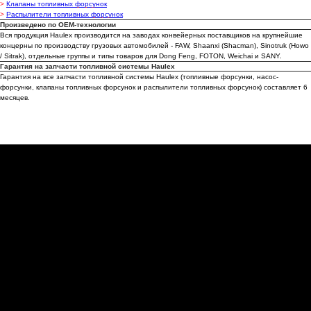
>
Клапаны топливных форсунок
Дилеры и партнеры
>
Распылители топливных форсунок
Произведено по OEM-технологии
Стать дилером
Вся продукция Haulex производится на заводах конвейерных поставщиков на крупнейшие
концерны по производству грузовых автомобилей - FAW, Shaanxi (Shacman), Sinotruk (Howo
Бонусная программа
/ Sitrak), отдельные группы и типы товаров для Dong Feng, FOTON, Weichai и SANY.
Гарантия на запчасти топливной системы Haulex
Гарантия
Гарантия на все запчасти топливной системы Haulex (топливные форсунки, насос-
форсунки, клапаны топливных форсунок и распылители топливных форсунок) составляет 6
месяцев.
Политика конфиденциальности
Согласие на обработку
персональных данных
Согласие на информационно-рекламную
рассылку
© 2026, HAULEX