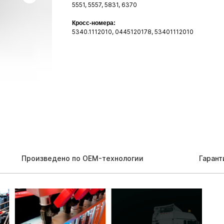
5551, 5557, 5831, 6370
Кросс-номера:
5340.1112010, 0445120178, 53401112010
Произведено по OEM-технологии
Гарант