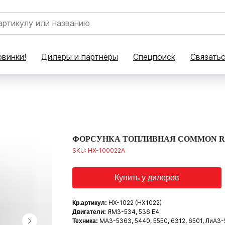
винки!
Дилеры и партнеры
Спецпоиск
Связать
ФОРСУНКА ТОПЛИВНАЯ COMMON RAIL
SKU:
HX-100022A
Купить у дилеров
HX-1022 (HX1022)
Кр.артикул:
ЯМЗ-534, 536 E4
Двигатели:
МАЗ-5363, 5440, 5550, 6312, 6501, ЛиАЗ-5
Техника: