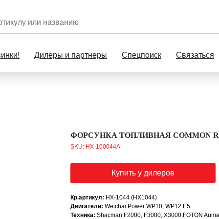
инки!
Дилеры и партнеры
Спецпоиск
Связаться
ФОРСУНКА ТОПЛИВНАЯ COMMON RAI
SKU:
HX-100044A
Купить у дилеров
Кр.артикул:
HX-1044 (HX1044)
Двигатели:
Weichai Power WP10, WP12 E5
Техника:
Shacman F2000, F3000, X3000,FOTON Auman