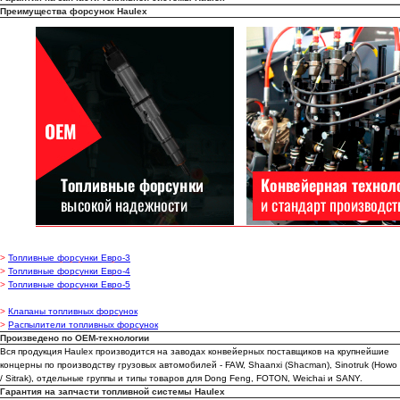
Преимущества форсунок Haulex
>
Топливные форсунки Евро-3
>
Топливные форсунки Евро-4
>
Топливные форсунки Евро-5
Каталог запчастей
>
Клапаны топливных форсунок
>
Распылители топливных форсунок
О бренде Haulex
Произведено по OEM-технологии
Дилеры и партнеры
Вся продукция Haulex производится на заводах конвейерных поставщиков на крупнейшие
концерны по производству грузовых автомобилей - FAW, Shaanxi (Shacman), Sinotruk (Howo
Стать дилером
/ Sitrak), отдельные группы и типы товаров для Dong Feng, FOTON, Weichai и SANY.
Гарантия на запчасти топливной системы Haulex
Бонусная программа