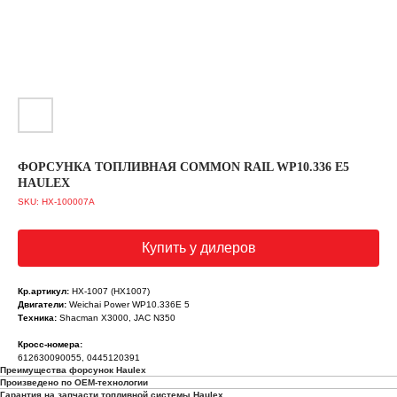
ФОРСУНКА ТОПЛИВНАЯ COMMON RAIL WP10.336 E5
HAULEX
SKU:
HX-100007A
Купить у дилеров
Кр.артикул:
HX-1007 (HX1007)
Двигатели:
Weichai Power WP10.336E 5
Техника:
Shacman X3000, JAC N350
Кросс-номера:
612630090055, 0445120391
Преимущества форсунок Haulex
Произведено по OEM-технологии
Гарантия на запчасти топливной системы Haulex