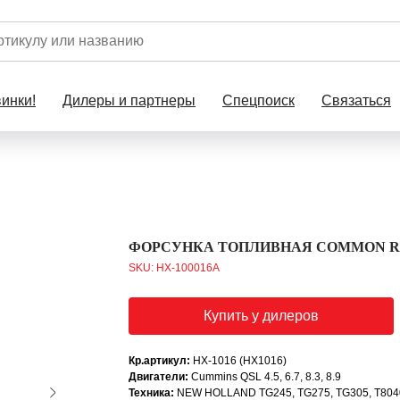
инки!
Дилеры и партнеры
Спецпоиск
Связаться
ФОРСУНКА ТОПЛИВНАЯ COMMON RA
SKU:
HX-100016A
Купить у дилеров
Кр.артикул:
HX-1016 (HX1016)
Двигатели:
Cummins QSL 4.5, 6.7, 8.3, 8.9
Техника:
NEW HOLLAND TG245, TG275, TG305, T8040