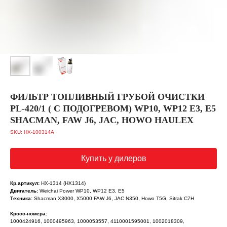
ФИЛЬТР ТОПЛИВНЫЙ ГРУБОЙ ОЧИСТКИ
PL-420/1 ( С ПОДОГРЕВОМ) WP10, WP12 E3, E5
SHACMAN, FAW J6, JAC, HOWO HAULEX
SKU:
HX-100314A
Купить у дилеров
Кр.артикул:
HX-1314 (HX1314)
Двигатель:
Weichai Power WP10, WP12 E3, E5
Техника:
Shacman X3000, X5000 FAW J6, JAC N350, Howo T5G, Sitrak C7H
Кросс-номера:
1000424916, 1000495963, 1000053557, 4110001595001, 1002018309,