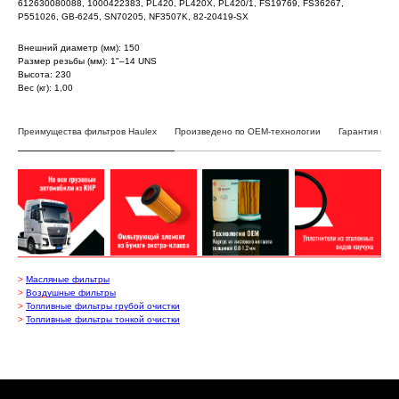
612630080088, 1000422383, PL420, PL420X, PL420/1, FS19769, FS36267,
P551026, GB-6245, SN70205, NF3507K, 82-20419-SX
Внешний диаметр (мм): 150
Размер резьбы (мм): 1"–14 UNS
Высота: 230
Вес (кг): 1,00
Преимущества фильтров Haulex
Произведено по OEM-технологии
Гарантия на 
Каталог запчастей
О бренде Haulex
Дилеры и партнеры
>
Масляные фильтры
>
Воздушные фильтры
Стать дилером
>
Топливные фильтры грубой очистки
Бонусная программа
>
Топливные фильтры тонкой очистки
Гарантия