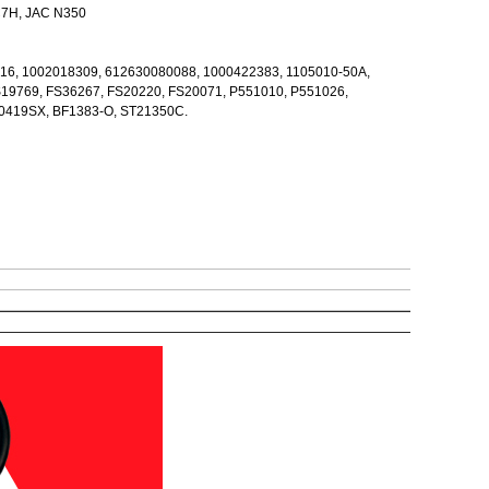
 C7H, JAC N350
16, 1002018309, 612630080088, 1000422383, 1105010-50A,
S19769, FS36267, FS20220, FS20071, P551010, P551026,
0419SX, BF1383-O, ST21350C.