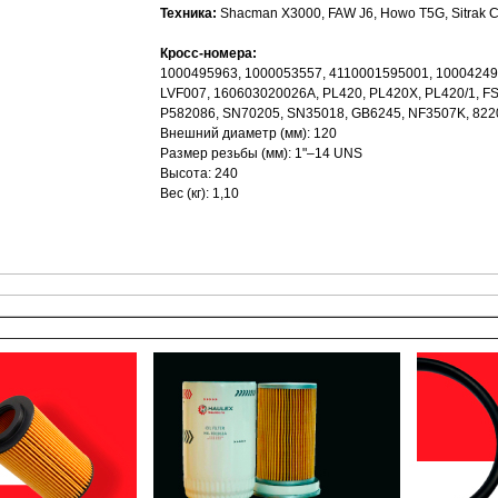
Техника:
Shacman X3000, FAW J6, Howo T5G, Sitrak
Кросс-номера:
1000495963, 1000053557, 4110001595001, 10004249
LVF007, 160603020026A, PL420, PL420X, PL420/1, F
P582086, SN70205, SN35018, GB6245, NF3507K, 822
Внешний диаметр (мм): 120
Размер резьбы (мм): 1"–14 UNS
Высота: 240
Вес (кг): 1,10