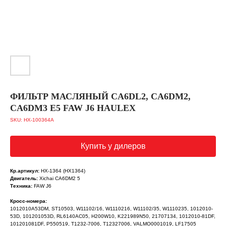
ФИЛЬТР МАСЛЯНЫЙ CA6DL2, CA6DM2,
CA6DM3 E5 FAW J6 HAULEX
SKU:
HX-100364A
Купить у дилеров
Кр.артикул:
HX-1364 (HX1364)
Двигатель:
Xichai CA6DM2 5
Техника:
FAW J6
Кросс-номера:
1012010A53DM, ST10503, W11102/16, W1110216, W11102/35, W1110235, 1012010-
53D, 101201053D, RL6140AC05, H200W10, K221989N50, 21707134, 1012010-81DF,
101201081DF, P550519, T1232-7006, T12327006, VALMO0001019, LF17505