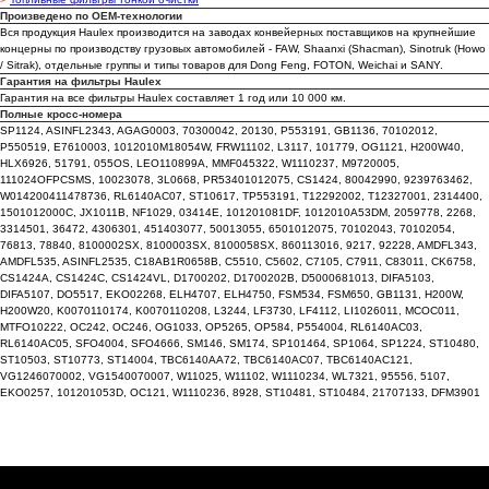
Произведено по OEM-технологии
Вся продукция Haulex производится на заводах конвейерных поставщиков на крупнейшие
концерны по производству грузовых автомобилей - FAW, Shaanxi (Shacman), Sinotruk (Howo
/ Sitrak), отдельные группы и типы товаров для Dong Feng, FOTON, Weichai и SANY.
Гарантия на фильтры Haulex
Гарантия на все фильтры Haulex составляет 1 год или 10 000 км.
Полные кросс-номера
SP1124, ASINFL2343, AGAG0003, 70300042, 20130, P553191, GB1136, 70102012,
Каталог запчастей
P550519, E7610003, 1012010M18054W, FRW11102, L3117, 101779, OG1121, H200W40,
О бренде Haulex
HLX6926, 51791, 055OS, LEO110899A, MMF045322, W1110237, M9720005,
111024OFPCSMS, 10023078, 3L0668, PR53401012075, CS1424, 80042990, 9239763462,
Дилеры и партнеры
W014200411478736, RL6140AC07, ST10617, TP553191, T12292002, T12327001, 2314400,
1501012000C, JX1011B, NF1029, 03414E, 101201081DF, 1012010A53DM, 2059778, 2268,
Стать дилером
3314501, 36472, 4306301, 451403077, 50013055, 6501012075, 70102043, 70102054,
76813, 78840, 8100002SX, 8100003SX, 8100058SX, 860113016, 9217, 92228, AMDFL343,
Бонусная программа
AMDFL535, ASINFL2535, C18AB1R0658B, C5510, C5602, C7105, C7911, C83011, CK6758,
Гарантия
CS1424A, CS1424C, CS1424VL, D1700202, D1700202B, D5000681013, DIFA5103,
DIFA5107, DO5517, EKO02268, ELH4707, ELH4750, FSM534, FSM650, GB1131, H200W,
H200W20, K0070110174, K0070110208, L3244, LF3730, LF4112, LI1026011, MCOC011,
MTFO10222, OC242, OC246, OG1033, OP5265, OP584, P554004, RL6140AC03,
RL6140AC05, SFO4004, SFO4666, SM146, SM174, SP101464, SP1064, SP1224, ST10480,
Политика конфиденциальности
ST10503, ST10773, ST14004, TBC6140AA72, TBC6140AC07, TBC6140AC121,
VG1246070002, VG1540070007, W11025, W11102, W1110234, WL7321, 95556, 5107,
Согласие на обработку
EKO0257, 101201053D, OC121, W1110236, 8928, ST10481, ST10484, 21707133, DFM3901
персональных данных
Согласие на информационно-рекламную
рассылку