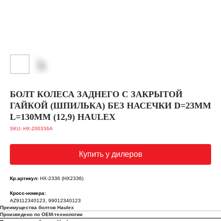
БОЛТ КОЛЕСА ЗАДНЕГО С ЗАКРЫТОЙ
ГАЙКОЙ (ШПИЛЬКА) БЕЗ НАСЕЧКИ D=23ММ
L=130ММ (12,9) HAULEX
SKU:
HX-200336A
Купить у дилеров
Кр.артикул:
HX-2336 (HX2336)
Кросс-номера:
AZ9112340123, 99012340123
Преимущества болтов Haulex
Произведено по OEM-технологии