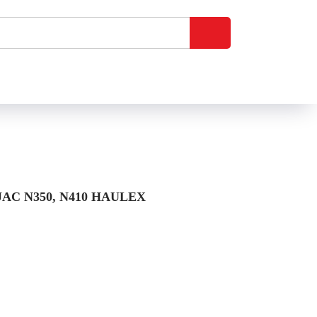
C N350, N410 HAULEX