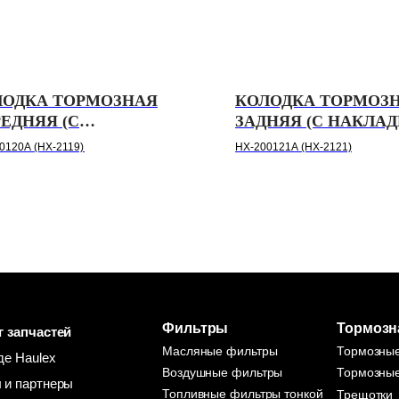
ЛОДКА ТОРМОЗНАЯ
КОЛОДКА ТОРМОЗ
ЕДНЯЯ (С
ЗАДНЯЯ (С НАКЛА
ЛАДКАМИ В СБ.) МОСТ
СБ.) МОСТ MCP16 
0120A (HX-2119)
HX-200121A (HX-2121)
95 HOWO T5G, SITRAK
T5G, SITRAK C7H H
 HAULEX
Фильтры
Тормозн
г запчастей
Масляные фильтры
Тормозны
де Haulex
Воздушные фильтры
Тормозные
 и партнеры
Топливные фильтры тонкой
Трещотки