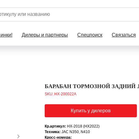
инки!
Дилеры и партнеры
Спецпоиск
Связаться
БАРАБАН ТОРМОЗНОЙ ЗАДНИЙ JA
SKU:
HX-200022A
Купить у дилеров
Кр.артикул:
HX-2018 (HX2022)
Техника:
JAC N350, N410
Кросс-номера: