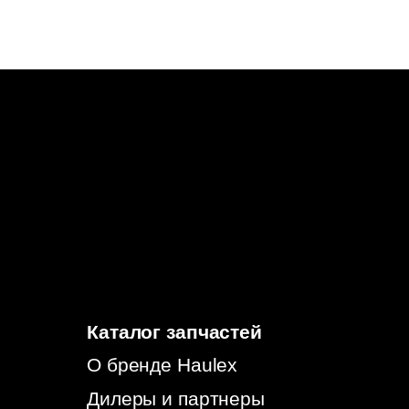
Каталог запчастей
О бренде Haulex
Дилеры и партнеры
Стать дилером
Бонусная программа
Гарантия
Политика конфиденциальности
Согласие на обработку
персональных данных
Согласие на информационно-рекламную
рассылку
© 2026, HAULEX