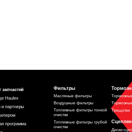
Фильтры
Тормозн
г запчастей
Масляные фильтры
Тормозны
де Haulex
Воздушные фильтры
Тормозные
 и партнеры
Топливные фильтры тонкой
Трещотки
очистки
дилером
Сцеплен
Топливные фильтры грубой
ая программа
очистки
Диски сце