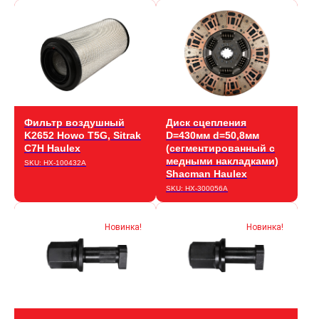
Фильтр воздушный
Диск сцепления
K2652 Howo T5G, Sitrak
D=430мм d=50,8мм
C7H Haulex
(сегментированный с
медными накладками)
SKU:
HX-100432A
Shacman Haulex
SKU:
HX-300056A
Новинка!
Новинка!