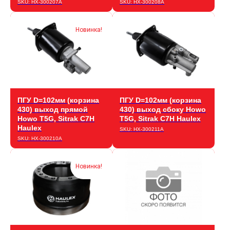
SKU:
HX-300207A
SKU:
HX-300208A
Новинка!
ПГУ D=102мм (корзина
ПГУ D=102мм (корзина
430) выход прямой
430) выход сбоку Howo
Howo T5G, Sitrak C7H
T5G, Sitrak C7H Haulex
Haulex
SKU:
HX-300211A
SKU:
HX-300210A
Новинка!