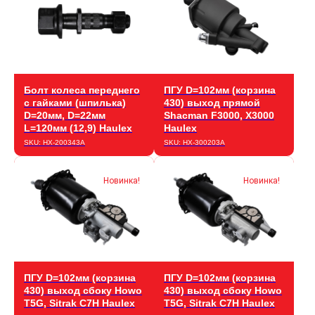
Болт колеса переднего
ПГУ D=102мм (корзина
с гайками (шпилька)
430) выход прямой
D=20мм, D=22мм
Shacman F3000, X3000
L=120мм (12,9) Haulex
Haulex
SKU:
HX-200343А
SKU:
HX-300203A
Новинка!
Новинка!
ПГУ D=102мм (корзина
ПГУ D=102мм (корзина
430) выход сбоку Howo
430) выход сбоку Howo
T5G, Sitrak C7H Haulex
T5G, Sitrak C7H Haulex