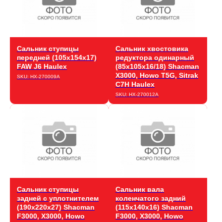
Бонусная программа
Гарантия
Сальник ступицы
Сальник хвостовика
Политика конфиденциальности
передней (105х154х17)
редуктора одинарный
Согласие на обработку
FAW J6 Haulex
(85х105х16/18) Shacman
персональных данных
X3000, Howo T5G, Sitrak
SKU:
HX-270009A
C7H Haulex
Согласие на информационно-рекламную
рассылку
SKU:
HX-270012A
© 2026, HAULEX
Сальник ступицы
Сальник вала
задней с уплотнителем
коленчатого задний
(190х220х27) Shacman
(115х140х16) Shacman
F3000, X3000, Howo
F3000, X3000, Howo