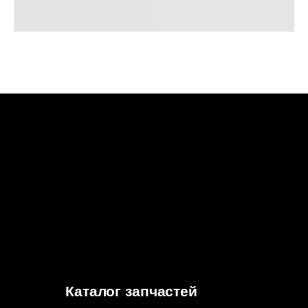
Каталог запчастей
О бренде Haulex
Дилеры и партнеры
Стать дилером
Бонусная программа
Гарантия
Политика конфиденциальности
Согласие на обработку
персональных данных
Согласие на информационно-рекламную
рассылку
© 2026, HAULEX