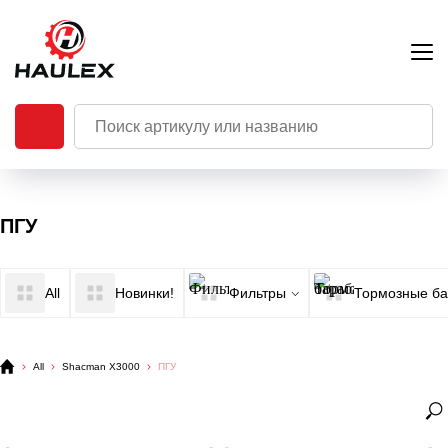
ПГУ
All
Новинки!
Фильтры
Тормозные б
All
Shacman X3000
ПГУ