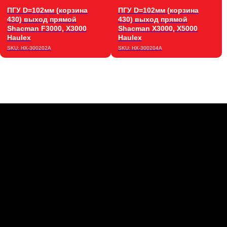
ПГУ D=102мм (корзина
ПГУ D=102мм (корзина
430) выход прямой
430) выход прямой
Shacman F3000, X3000
Shacman X3000, X5000
Haulex
Haulex
Каталог запчастей
SKU:
HX-300202A
SKU:
HX-300204A
О бренде Haulex
Дилеры и партнеры
Стать дилером
Бонусная программа
Гарантия
Политика конфиденциальности
Согласие на обработку
персональных данных
Согласие на информационно-рекламную
рассылку
© 2026, HAULEX