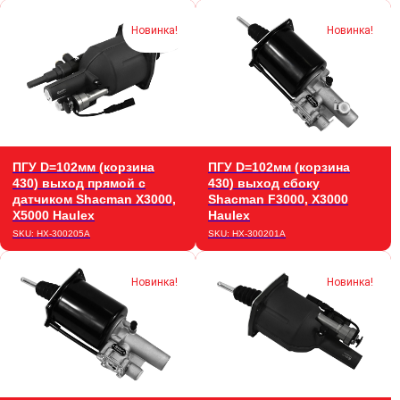
Новинка!
Новинка!
ПГУ D=102мм (корзина
ПГУ D=102мм (корзина
430) выход прямой c
430) выход сбоку
датчиком Shacman X3000,
Shacman F3000, X3000
X5000 Haulex
Haulex
SKU:
HX-300205A
SKU:
HX-300201A
Новинка!
Новинка!