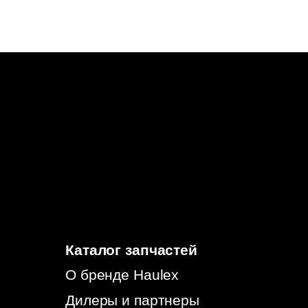
Каталог запчастей
О бренде Haulex
Дилеры и партнеры
Стать дилером
Бонусная программа
Гарантия
Политика конфиденциальности
Согласие на обработку
персональных данных
Согласие на информационно-рекламную
рассылку
© 2026, HAULEX