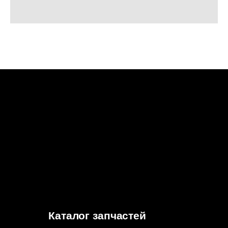
Каталог запчастей
О бренде Haulex
Дилеры и партнеры
Стать дилером
Бонусная программа
Гарантия
Политика конфиденциальности
Согласие на обработку
персональных данных
Согласие на информационно-рекламную
рассылку
© 2026, HAULEX